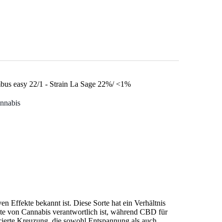
bus easy 22/1 - Strain La Sage 22%/ <1%
nnabis
n Effekte bekannt ist. Diese Sorte hat ein Verhältnis
te von Cannabis verantwortlich ist, während CBD für
ncierte Kreuzung, die sowohl Entspannung als auch