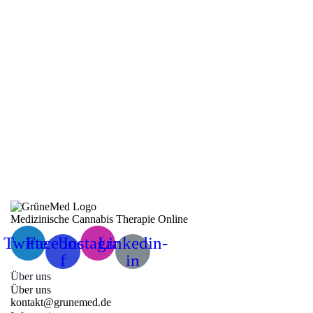
Avaay Signature 28/1 PG
Platinum Garlic
89,60
€
Medizinische Cannabis Therapie Online
Twitter
Facebook-
Instagram
Linkedin-
f
in
Über uns
Über uns
kontakt@grunemed.de