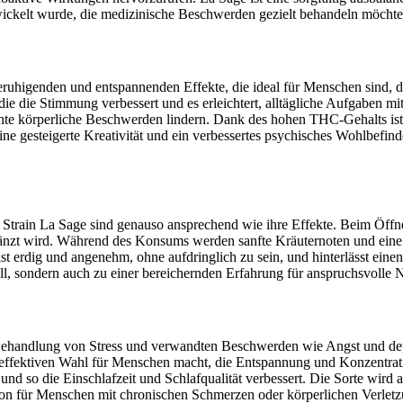
ntwickelt wurde, die medizinische Beschwerden gezielt behandeln möchte
 beruhigenden und entspannenden Effekte, die ideal für Menschen sind
e die Stimmung verbessert und es erleichtert, alltägliche Aufgaben mit
chte körperliche Beschwerden lindern. Dank des hohen THC-Gehalts ist
ine gesteigerte Kreativität und ein verbessertes psychisches Wohlbefin
ain La Sage sind genauso ansprechend wie ihre Effekte. Beim Öffnen 
gänzt wird. Während des Konsums werden sanfte Kräuternoten und ein
 erdig und angenehm, ohne aufdringlich zu sein, und hinterlässt eine
, sondern auch zu einer bereichernden Erfahrung für anspruchsvolle N
 Behandlung von Stress und verwandten Beschwerden wie Angst und dep
r effektiven Wahl für Menschen macht, die Entspannung und Konzentrat
und so die Einschlafzeit und Schlafqualität verbessert. Die Sorte wir
ion für Menschen mit chronischen Schmerzen oder körperlichen Verlet