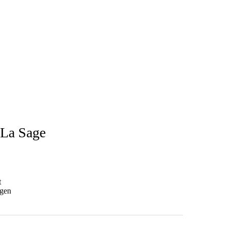
 La Sage
t
ogen