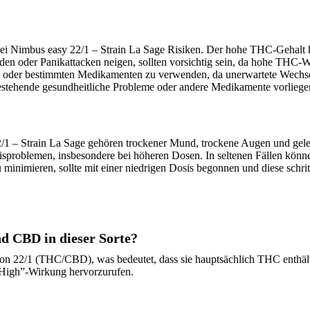
bei Nimbus easy 22/1 – Strain La Sage Risiken. Der hohe THC-Gehalt k
den oder Panikattacken neigen, sollten vorsichtig sein, da hohe THC
ol oder bestimmten Medikamenten zu verwenden, da unerwartete Wechs
estehende gesundheitliche Probleme oder andere Medikamente vorliege
– Strain La Sage gehören trockener Mund, trockene Augen und geleg
isproblemen, insbesondere bei höheren Dosen. In seltenen Fällen könn
nimieren, sollte mit einer niedrigen Dosis begonnen und diese schrit
d CBD in dieser Sorte?
von 22/1 (THC/CBD), was bedeutet, dass sie hauptsächlich THC enthält.
“High”-Wirkung hervorzurufen.