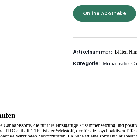
Online Apotheke
Artikelnummer:
Blüten Nim
Kategorie:
Medizinisches Ca
aufen
he Cannabissorte, die für ihre einzigartige Zusammensetzung und positive
 THC enthält. THC ist der Wirkstoff, der für die psychoaktiven Effek
choaktive Wirkungen hervorzurufen. La Sage ist eine sorgfältig ausbala