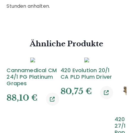
Stunden anhalten.
Ähnliche Produkte
Cannamedical CM
420 Evolution 20/1
24/1 PG Platinum
CA PLD Plum Driver
Grapes
80,75
€
88,10
€
420 C
27/1 G
Pop