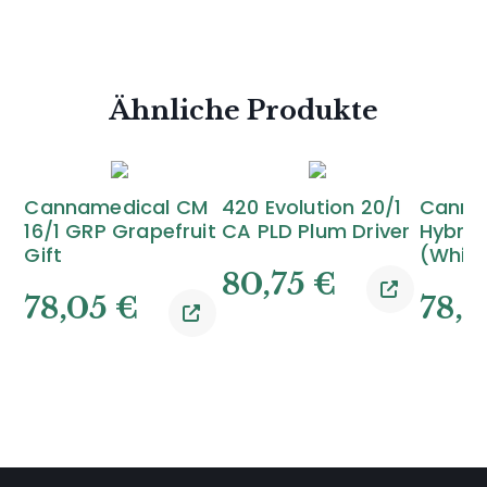
Ähnliche Produkte
Cannamedical CM
420 Evolution 20/1
Canna
16/1 GRP Grapefruit
CA PLD Plum Driver
Hybrid
Gift
(White
80,75
€
78,05
€
78,