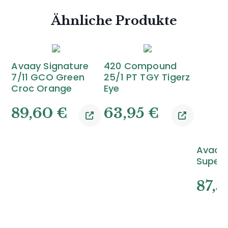
Ähnliche Produkte
Avaay Signature
420 Compound
7/11 GCO Green
25/1 PT TGY Tigerz
Croc Orange
Eye
89,60
€
63,95
€
Avaay
Super 
87,