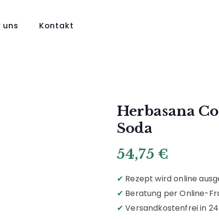
 uns
Kontakt
Herbasana Co
Soda
54,75
€
✔
Rezept wird online ausge
✔
Beratung per Online-F
✔
Versandkostenfrei in 2