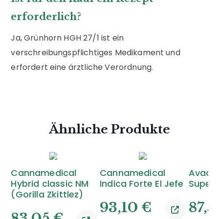
erforderlich?
Ja, Grünhorn HGH 27/1 ist ein
verschreibungspflichtiges Medikament und
erfordert eine ärztliche Verordnung.
Ähnliche Produkte
Cannamedical
Cannamedical
Avaay
Hybrid classic NM
Indica Forte El Jefe
Super 
(Gorilla Zkittlez)
93,10
€
87,
83,05
€