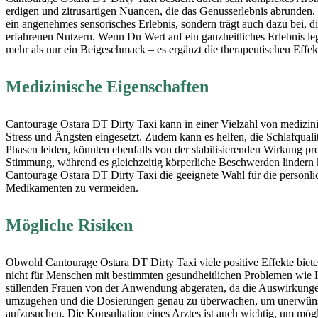
erdigen und zitrusartigen Nuancen, die das Genusserlebnis abrunden. 
ein angenehmes sensorisches Erlebnis, sondern trägt auch dazu bei,
erfahrenen Nutzern. Wenn Du Wert auf ein ganzheitliches Erlebnis le
mehr als nur ein Beigeschmack – es ergänzt die therapeutischen Effe
Medizinische Eigenschaften
Cantourage Ostara DT Dirty Taxi kann in einer Vielzahl von medizin
Stress und Ängsten eingesetzt. Zudem kann es helfen, die Schlafquali
Phasen leiden, könnten ebenfalls von der stabilisierenden Wirkung p
Stimmung, während es gleichzeitig körperliche Beschwerden lindern ka
Cantourage Ostara DT Dirty Taxi die geeignete Wahl für die persönlic
Medikamenten zu vermeiden.
Mögliche Risiken
Obwohl Cantourage Ostara DT Dirty Taxi viele positive Effekte bietet
nicht für Menschen mit bestimmten gesundheitlichen Problemen wie 
stillenden Frauen von der Anwendung abgeraten, da die Auswirkungen 
umzugehen und die Dosierungen genau zu überwachen, um unerwünsch
aufzusuchen. Die Konsultation eines Arztes ist auch wichtig, um m