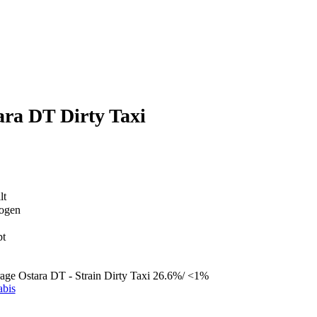
ra DT Dirty Taxi
lt
bogen
pt
age Ostara DT - Strain Dirty Taxi 26.6%/ <1%
abis