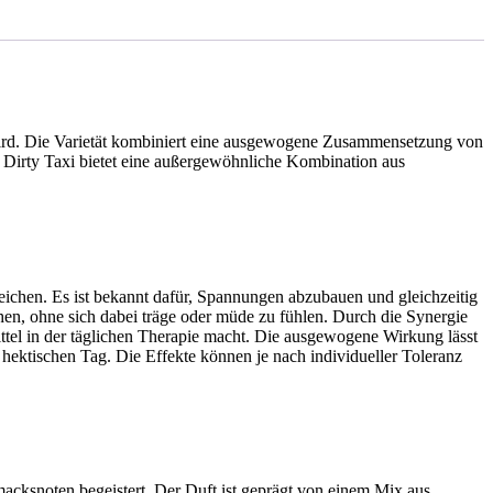
 wird. Die Varietät kombiniert eine ausgewogene Zusammensetzung von
irty Taxi bietet eine außergewöhnliche Kombination aus
ichen. Es ist bekannt dafür, Spannungen abzubauen und gleichzeitig
chen, ohne sich dabei träge oder müde zu fühlen. Durch die Synergie
tel in der täglichen Therapie macht. Die ausgewogene Wirkung lässt
 hektischen Tag. Die Effekte können je nach individueller Toleranz
cksnoten begeistert. Der Duft ist geprägt von einem Mix aus