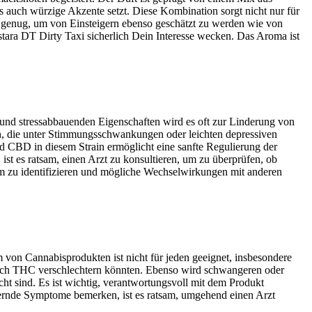
ls auch würzige Akzente setzt. Diese Kombination sorgt nicht nur für
d genug, um von Einsteigern ebenso geschätzt zu werden wie von
stara DT Dirty Taxi sicherlich Dein Interesse wecken. Das Aroma ist
und stressabbauenden Eigenschaften wird es oft zur Linderung von
ten, die unter Stimmungsschwankungen oder leichten depressiven
nd CBD in diesem Strain ermöglicht eine sanfte Regulierung der
ist es ratsam, einen Arzt zu konsultieren, um zu überprüfen, ob
orm zu identifizieren und mögliche Wechselwirkungen mit anderen
m von Cannabisprodukten ist nicht für jeden geeignet, insbesondere
urch THC verschlechtern könnten. Ebenso wird schwangeren oder
t sind. Es ist wichtig, verantwortungsvoll mit dem Produkt
ernde Symptome bemerken, ist es ratsam, umgehend einen Arzt