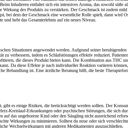
Beim Inhalieren entfaltet sich ein intensives Aroma, das sowohl süße a
 die Wirkung des Produkts zu verstärken. Der Geschmack ist zudem mil
gst, bei dem der Geschmack eine wesentliche Rolle spielt, dann wird O
kte und hebt das Gesamterlebnis auf ein neues Niveau.
ischen Situationen angewendet werden. Aufgrund seiner beruhigenden 
tät zu verbessern, indem es Schlafstörungen effektiv reduziert. Patien
rofitieren, die dieses Produkt bieten kann. Die Kombination aus THC u
nn. Da diese Effekte je nach individueller Reaktion variieren können, 
he Behandlung ist. Eine ärztliche Beratung hilft, die beste Therapief
, gibt es einige Risiken, die berücksichtigt werden sollten. Der Konsu
Herz-Kreislauf-Erkrankungen oder psychischen Störungen, die sich d
auf das ungeborene Kind oder den Säugling nicht ausreichend erforsch
te Wirkungen zu minimieren. Solltest du neue oder sich verschlecht
ögliche Wechselwirkungen mit anderen Medikamenten auszuschließen.