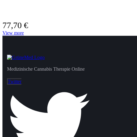
77,70
€
View more
Medizinische Cannabis Therapie Online
Twitter