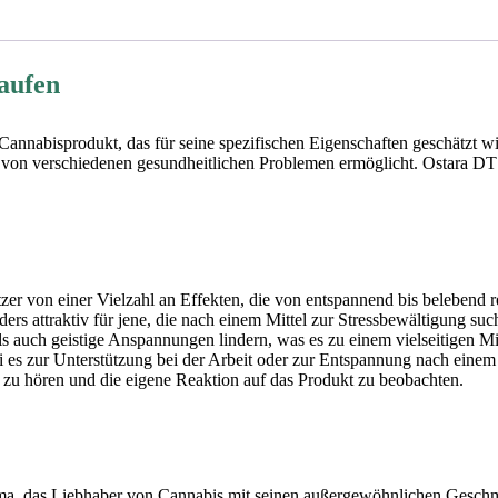
aufen
 Cannabisprodukt, das für seine spezifischen Eigenschaften geschätzt
n verschiedenen gesundheitlichen Problemen ermöglicht. Ostara DT D
 von einer Vielzahl an Effekten, die von entspannend bis belebend re
rs attraktiv für jene, die nach einem Mittel zur Stressbewältigung su
uch geistige Anspannungen lindern, was es zu einem vielseitigen Mit
sei es zur Unterstützung bei der Arbeit oder zur Entspannung nach einem
r zu hören und die eigene Reaktion auf das Produkt zu beobachten.
ma, das Liebhaber von Cannabis mit seinen außergewöhnlichen Geschma