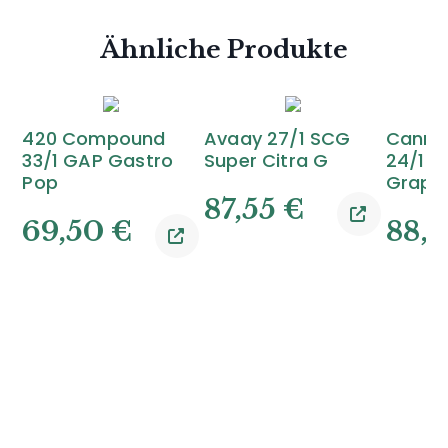
Ähnliche Produkte
420 Compound
Avaay 27/1 SCG
Canna
33/1 GAP Gastro
Super Citra G
24/1 P
Pop
Grape
87,55
€
69,50
€
88,