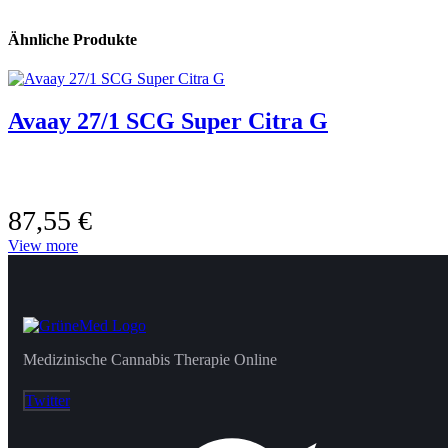
Ähnliche Produkte
Avaay 27/1 SCG Super Citra G
87,55
€
View more
Medizinische Cannabis Therapie Online
Twitter