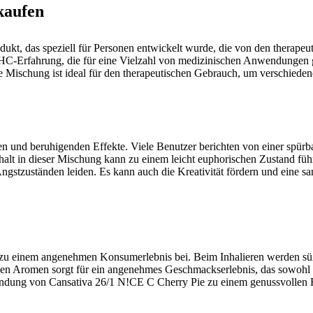
kaufen
ukt, das speziell für Personen entwickelt wurde, die von den therapeu
THC-Erfahrung, die für eine Vielzahl von medizinischen Anwendungen 
e Mischung ist ideal für den therapeutischen Gebrauch, um verschieden
en und beruhigenden Effekte. Viele Benutzer berichten von einer spü
alt in dieser Mischung kann zu einem leicht euphorischen Zustand füh
stzuständen leiden. Es kann auch die Kreativität fördern und eine sanft
zu einem angenehmen Konsumerlebnis bei. Beim Inhalieren werden süße 
en Aromen sorgt für ein angenehmes Geschmackserlebnis, das sowohl e
ndung von Cansativa 26/1 N!CE C Cherry Pie zu einem genussvollen R