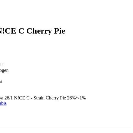
N!CE C Cherry Pie
lt
bogen
pt
va 26/1 N!CE C - Strain Cherry Pie 26%/<1%
abis