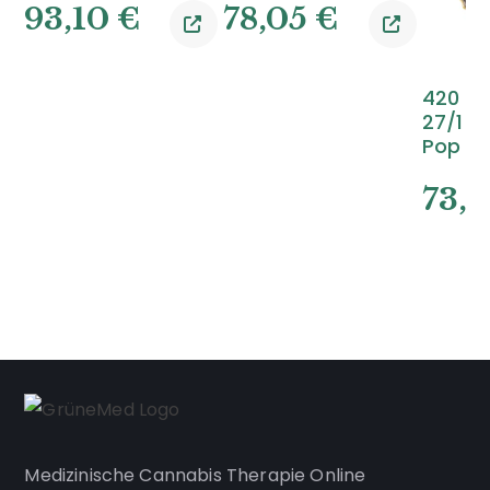
93,10
€
78,05
€
420 C
27/1 G
Pop
73,
Medizinische Cannabis Therapie Online