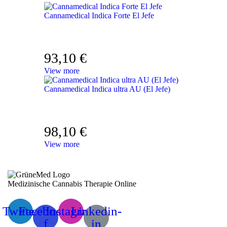
Cannamedical Indica Forte El Jefe
93,10
€
View more
Cannamedical Indica ultra AU (El Jefe)
98,10
€
View more
Medizinische Cannabis Therapie Online
Twitter
Facebook-
Instagram
Linkedin-
f
in