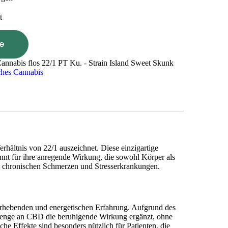
t
e
annabis flos 22/1 PT Ku. - Strain Island Sweet Skunk
ches Cannabis
hältnis von 22/1 auszeichnet. Diese einzigartige
nnt für ihre anregende Wirkung, die sowohl Körper als
bei chronischen Schmerzen und Stresserkrankungen.
 erhebenden und energetischen Erfahrung. Aufgrund des
 Menge an CBD die beruhigende Wirkung ergänzt, ohne
he Effekte sind besonders nützlich für Patienten, die