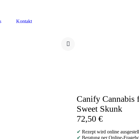
s
Kontakt
Canify Cannabis f
Sweet Skunk
72,50
€
✔
Rezept wird online ausgestell
✔
Beratung per Online-Frageb