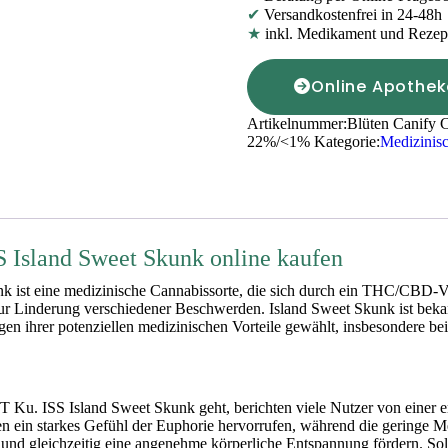
✔
Versandkostenfrei in 24-48h
★
inkl. Medikament und Rezep
Online Apothek
Artikelnummer:
Blüten Canify C
22%/<1%
Kategorie:
Medizinis
S Island Sweet Skunk online kaufen
 ist eine medizinische Cannabissorte, die sich durch ein THC/CBD-Ver
zur Linderung verschiedener Beschwerden. Island Sweet Skunk ist beka
egen ihrer potenziellen medizinischen Vorteile gewählt, insbesondere 
T Ku. ISS Island Sweet Skunk geht, berichten viele Nutzer von einer
n ein starkes Gefühl der Euphorie hervorrufen, während die geringe
n und gleichzeitig eine angenehme körperliche Entspannung fördern. Solc