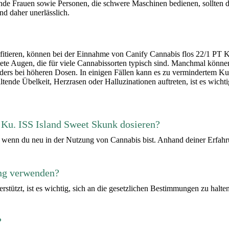
nde Frauen sowie Personen, die schwere Maschinen bedienen, sollten 
d daher unerlässlich.
fitieren, können bei der Einnahme von Canify Cannabis flos 22/1 PT
ötete Augen, die für viele Cannabissorten typisch sind. Manchmal kön
ders bei höheren Dosen. In einigen Fällen kann es zu vermindertem K
e Übelkeit, Herzrasen oder Halluzinationen auftreten, ist es wichtig
T Ku. ISS Island Sweet Skunk dosieren?
 wenn du neu in der Nutzung von Cannabis bist. Anhand deiner Erfahr
ung verwenden?
tützt, ist es wichtig, sich an die gesetzlichen Bestimmungen zu halte
?