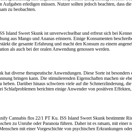
en Aufgaben erledigen müssen. Nutzer sollten jedoch beachten, dass die
ksam zu beobachten.
Island Sweet Skunk ist unverwechselbar und erfreut sich bei Kennern 
ischung aus Mango und Ananas erinnern. Einige Konsumenten beschrei
erstärkt die gesamte Erfahrung und macht den Konsum zu einem angene
lation als auch bei der oralen Anwendung genossen werden.
k hat diverse therapeutische Anwendungen. Diese Sorte ist besonders e
nnung bringen kann. Die stimulierenden Eigenschaften machen sie ebenf
 heben. Darüber hinaus schwören viele auf die Schmerzlinderung, die 
Schlafproblemen berichten einige Anwender von positiven Effekten, b
anify Cannabis flos 22/1 PT Ku. ISS Island Sweet Skunk bestimmte Ris
schen zu Unruhe oder Paranoia führen. Daher ist es ratsam, mit einer
 Menschen mit einer Vorgeschichte von psychischen Erkrankungen oder e