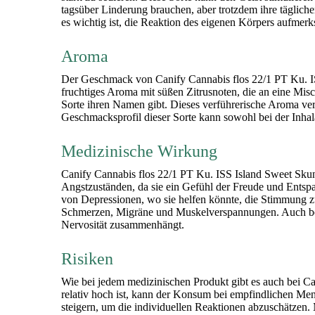
tagsüber Linderung brauchen, aber trotzdem ihre täglich
es wichtig ist, die Reaktion des eigenen Körpers aufmer
Aroma
Der Geschmack von Canify Cannabis flos 22/1 PT Ku. ISS 
fruchtiges Aroma mit süßen Zitrusnoten, die an eine M
Sorte ihren Namen gibt. Dieses verführerische Aroma v
Geschmacksprofil dieser Sorte kann sowohl bei der Inha
Medizinische Wirkung
Canify Cannabis flos 22/1 PT Ku. ISS Island Sweet Skun
Angstzuständen, da sie ein Gefühl der Freude und Entspa
von Depressionen, wo sie helfen könnte, die Stimmung zu
Schmerzen, Migräne und Muskelverspannungen. Auch bei 
Nervosität zusammenhängt.
Risiken
Wie bei jedem medizinischen Produkt gibt es auch bei C
relativ hoch ist, kann der Konsum bei empfindlichen Men
steigern, um die individuellen Reaktionen abzuschätzen.