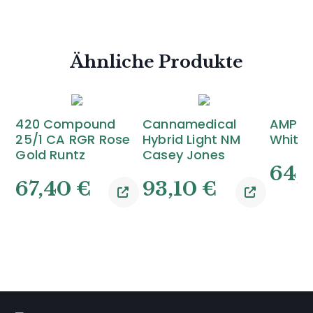
Ähnliche Produkte
420 Compound
Cannamedical
AMP Cl
25/1 CA RGR Rose
Hybrid Light NM
White
Gold Runtz
Casey Jones
64,
67,40
€
93,10
€